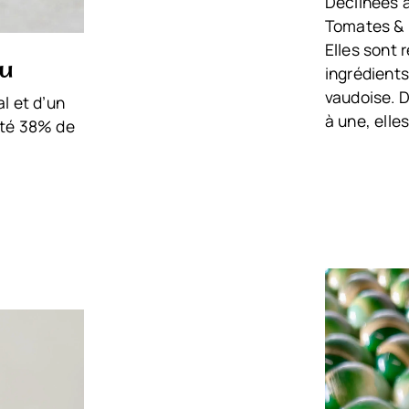
Déclinées a
Tomates & 
Elles sont 
ru
ingrédients 
vaudoise. 
l et d’un
à une, ell
cté 38% de