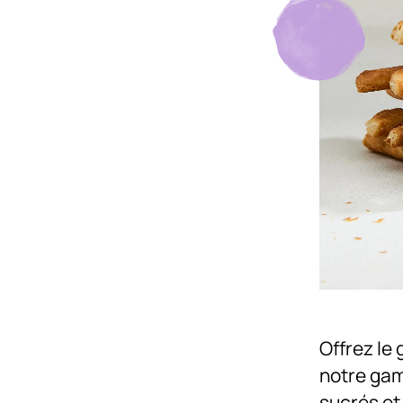
Offrez le 
notre gam
sucrés et