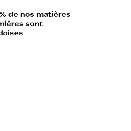
% de nos matières
mières sont
doises