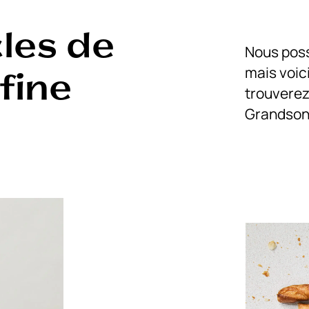
les de
Nous poss
mais voic
fine
trouverez
Grandson 