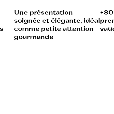
Une présentation
+80
soignée et élégante, idéal
pre
os
comme petite attention
vau
gourmande