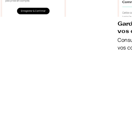
Gard
vos
Consu
vos c