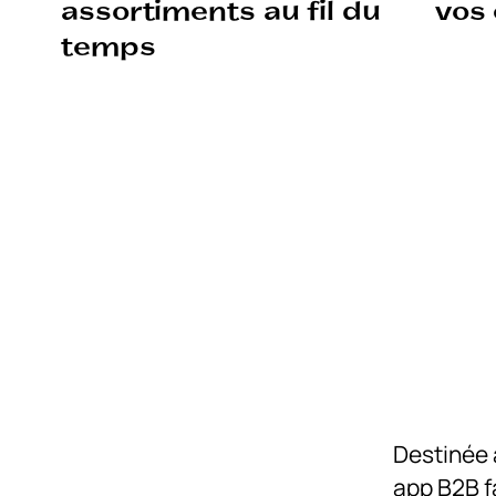
assortiments au fil du
vos
temps
Destinée 
app B2B fa