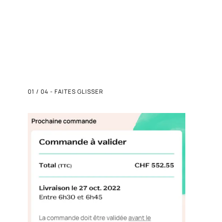
01
/
04
-
FAITES GLISSER