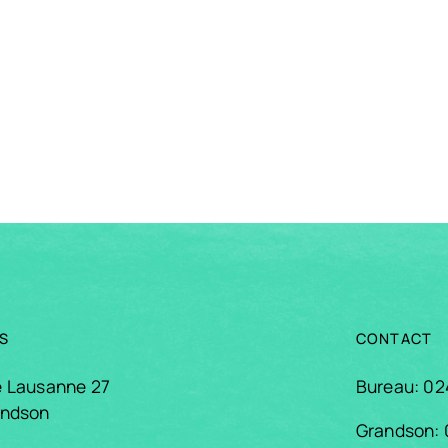
S
CONTACT
e Lausanne 27
Bureau: 02
andson
Grandson: 