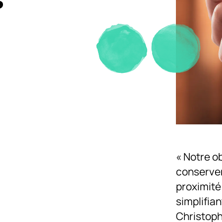
« Notre o
conserver 
proximité 
simplifian
Christop