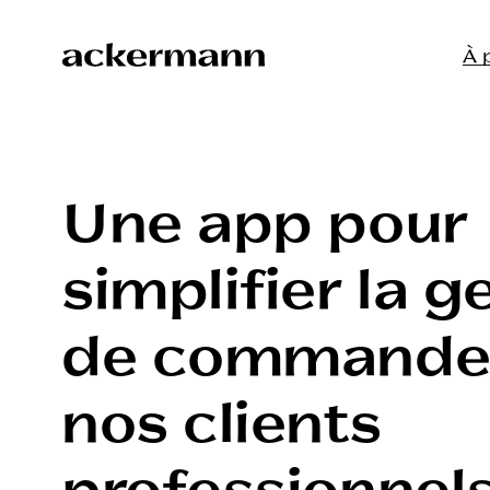
À 
L'entrepr
Boulange
Une app pour
Les ingré
Pâtisseri
Notre si
simplifier la g
Chocolat
L’identité
de commande
Espace c
Notre ap
Épicerie 
nos clients
professionnel