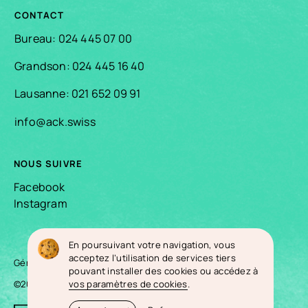
CONTACT
Bureau: 024 445 07 00
Grandson: 024 445 16 40
Lausanne: 021 652 09 91
info@ack.swiss
NOUS SUIVRE
Facebook
Instagram
En poursuivant votre navigation, vous
acceptez l’utilisation de services tiers
Gérer les cookies
Politique de confidentialité
pouvant installer des cookies ou accédez à
©
2026
Tous droits réservés
vos paramètres de cookies
.